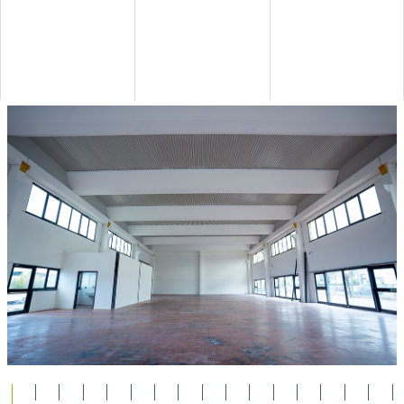
1
2
3
4
5
6
7
8
9
10
11
12
13
14
15
16
17