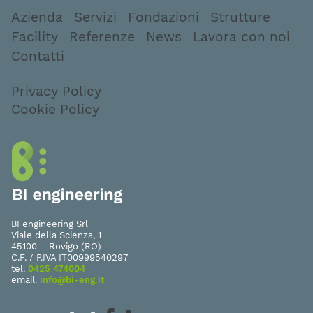
Azienda
Servizi
Fondazioni
Strutture
Facility
Referenze
News
Lavora con noi
Contatti
Privacy Policy
Cookie Policy
BI engineering Srl
Viale della Scienza, 1
45100 – Rovigo (RO)
C.F. / P.IVA IT00999540297
tel.
0425 474004
email.
info@bi-eng.it