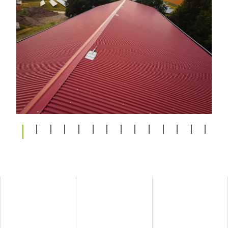
1
2
3
4
5
6
7
8
9
10
11
12
13
14