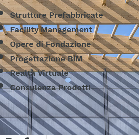
Strutture Prefabbricate
Facility Management
Opere di Fondazione
Progettazione BIM
Realtà Virtuale
Consulenza Prodotti