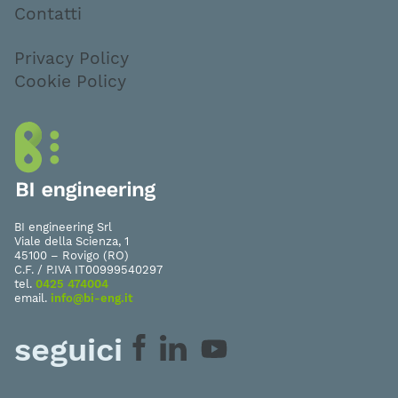
Contatti
Privacy Policy
Cookie Policy
BI engineering Srl
Viale della Scienza, 1
45100 – Rovigo (RO)
C.F. / P.IVA IT00999540297
tel.
0425 474004
email.
info@bi-eng.it
seguici