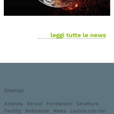
leggi tutte le news
Sitemap
Azienda
Servizi
Fondazioni
Strutture
Facility
Referenze
News
Lavora con noi