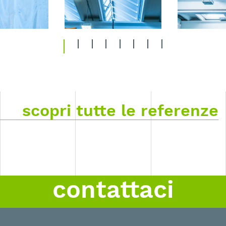
1
2
3
4
5
6
7
8
scopri tutte le referenze
contattaci