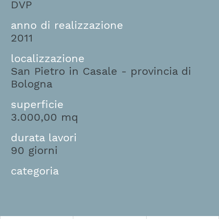
DVP
anno di realizzazione
2011
localizzazione
San Pietro in Casale - provincia di
Bologna
superficie
3.000,00 mq
durata lavori
90 giorni
categoria