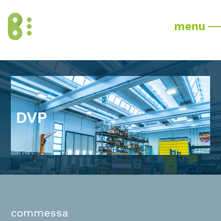
menu
DVP
commessa