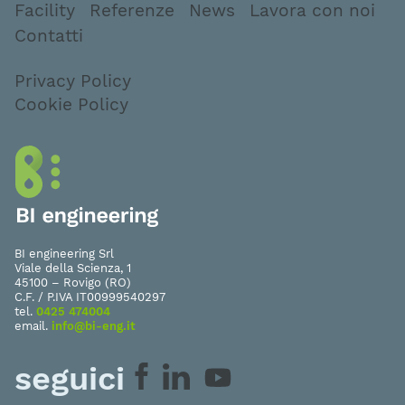
Facility
Referenze
News
Lavora con noi
Contatti
Privacy Policy
Cookie Policy
BI engineering Srl
Viale della Scienza, 1
45100 – Rovigo (RO)
C.F. / P.IVA IT00999540297
tel.
0425 474004
email.
info@bi-eng.it
seguici