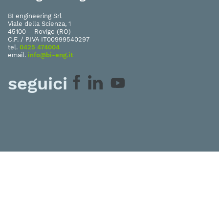
BI engineering Srl
Viale della Scienza, 1
45100 – Rovigo (RO)
C.F. / P.IVA IT00999540297
tel.
0425 474004
email.
info@bi-eng.it
seguici