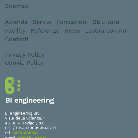
Sitemap
Azienda
Servizi
Fondazioni
Strutture
Facility
Referenze
News
Lavora con noi
Contatti
Privacy Policy
Cookie Policy
BI engineering Srl
Viale della Scienza, 1
45100 – Rovigo (RO)
C.F. / P.IVA IT00999540297
tel.
0425 474004
email.
info@bi-eng.it