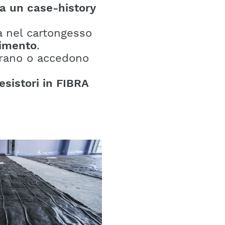
a un case-history
a nel cartongesso
vimento
.
vorano o accedono
esistori in FIBRA