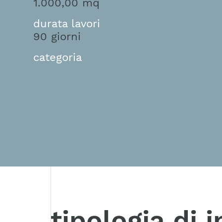
1.000,00 mq
durata lavori
90 giorni
categoria
tipologia di 