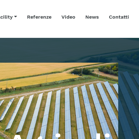
cility
Referenze
Video
News
Contatti