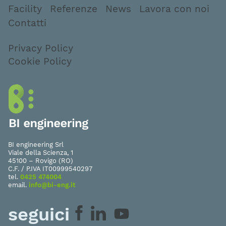
Facility
Referenze
News
Lavora con noi
Contatti
Privacy Policy
Cookie Policy
BI engineering Srl
Viale della Scienza, 1
45100 – Rovigo (RO)
C.F. / P.IVA IT00999540297
tel.
0425 474004
email.
info@bi-eng.it
seguici